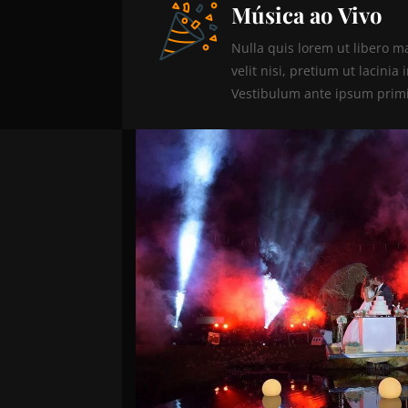
Música ao Vivo
Nulla quis lorem ut libero m
velit nisi, pretium ut lacini
Vestibulum ante ipsum primis