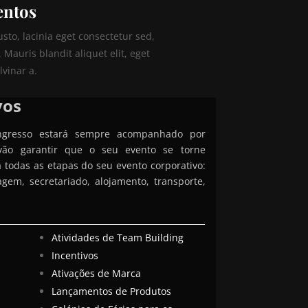
entos
to, lacinia eget consectetur sed,
s. Mauris blandit aliquet elit, eget
lvinar a.
vos
gresso estará sempre acompanhado por
 vão garantir que o seu evento se torne
todas as etapas do seu evento corporativo:
gem, secretariado, alojamento, transporte,
Atividades de Team Building
Incentivos
Ativações de Marca
Lançamentos de Produtos