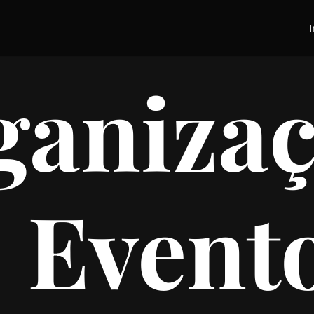
I
ganizaç
Event