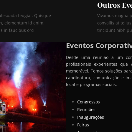
Outros Ev
alesuada feugiat. Quisque
Vivamus magna jus
a in, elementum id enim.
convallis at tellu
 in faucibus orci
tincidunt nibh pu
Eventos Corporati
Desde uma reunião a um con
profissionais experientes que
memorável. Temos soluções para 
candidatura, comunicação e ima
local e programas sociais.
Congressos
Reuniões
Inaugurações
Feiras