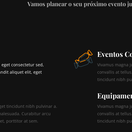
Vamos planear o seu próximo evento j
Eventos C
 eget consectetur sed,
Vivamus magna jus
ndit aliquet elit, eget
convallis at tellu
tincidunt nibh pu
Equipame
get tincidunt nibh pulvinar a.
Vivamus magna jus
malesuada. Curabitur arcu
convallis at tellu
t, porttitor at sem.
tincidunt nibh pu