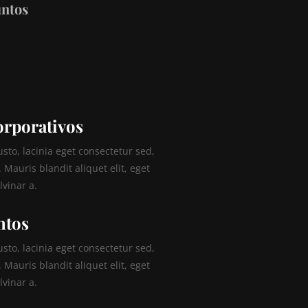
untos
orporativos
to, lacinia eget consectetur sed,
s. Mauris blandit aliquet elit, eget
lvinar a.
ntos
to, lacinia eget consectetur sed,
s. Mauris blandit aliquet elit, eget
lvinar a.