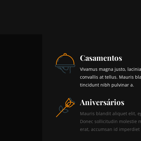
Casamentos
Vivamus magna justo, lacinia
convallis at tellus. Mauris bla
tincidunt nibh pulvinar a.
Aniversários
Mauris blandit aliquet elit, e
Donec sollicitudin molestie 
erat, accumsan id imperdiet e